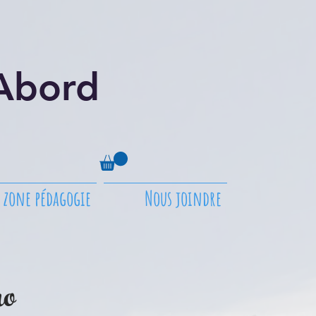
'Abord
zone pédagogie
Nous joindre
no