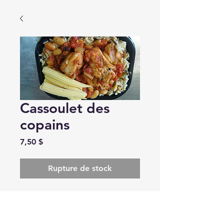
Cassoulet des
copains
Prix
7,50 $
Rupture de stock
Cassoulet des 
copains... Saucisses, 
poitrine de poulet et 