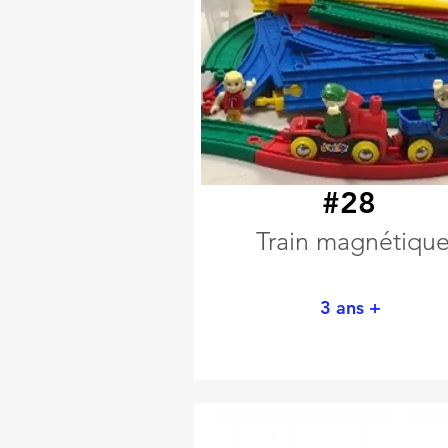
#28
Train magnétiqu
3 ans +