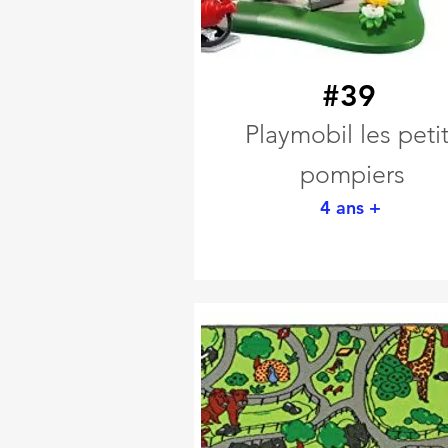
#39
Playmobil les peti
pompiers
4 ans +