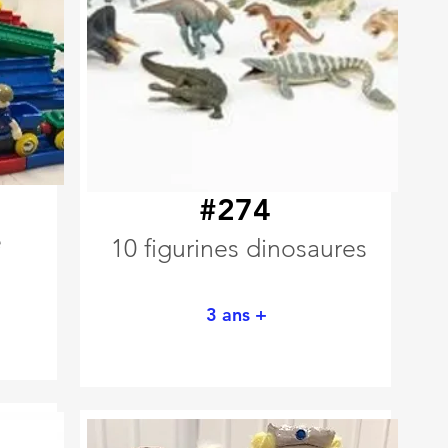
#274
e
10 figurines dinosaures
3 ans +